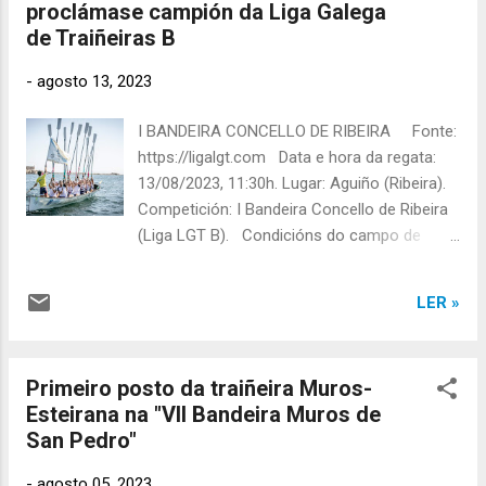
proclámase campión da Liga Galega
6º na orde de saída. Clasificación na regata:
de Traiñeiras B
1º posto na xeral da regata . Clasificación
xeral na liga despois da disputa desta regata:
-
agosto 13, 2023
1º posto . Fonte: https://ligalgt.com Fonte:
https://ligalgt.com Fonte: https://ligalgt.com
I BANDEIRA CONCELLO DE RIBEIRA Fonte:
Fonte: https://es-
https://ligalgt.com Data e hora da regata:
es.facebook.com/Remeirando/
13/08/2023, 11:30h. Lugar: Aguiño (Ribeira).
Competición: I Bandeira Concello de Ribeira
(Liga LGT B). Condicións do campo de
regatas: Vento frouxo. Aliñación: Equipo
Muros-Esteirana absoluto nesta regata .
LER »
Quenda e carreiro: 2ª quenda, carreiro 2.
Clasificación na regata: 1º posto na tanda e
1º posto na xeral da regata . Clasificación
Primeiro posto da traiñeira Muros-
xeral na liga despois da disputa desta regata:
Esteirana na "VII Bandeira Muros de
1º posto . Fonte: https://ligalgt.com Fonte:
San Pedro"
https://ligalgt.com Fonte: https://ligalgt.com
Fonte: https://ligalgt.com Fonte:
-
agosto 05, 2023