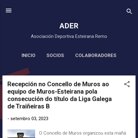
Saltar ao contido principal
ADER
Asociación Deportiva Esteirana Remo
INICIO
SOCIOS
COLABORADORES
MÁIS…
CLUB DE REMO URME
Recepción no Concello de Muros ao
P
equipo de Muros-Esteirana pola
u
consecución do título da Liga Galega
b
de Traiñeiras B
l
i
-
setembro 03, 2023
c
a
O Concello de Muros organizou esta mañá