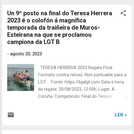
recibía tamén o galardón ao equipo
Un 9º posto na final do Teresa Herrera
revelación da temporada. Este galardón
2023 é o colofón á magnífica
decidíase por votación dos 25 equipos que
temporada da traiñeira de Muros-
competiron nas tres categorías da LGT (liga
Esteirana na que se proclamou
A, B e feminina). PARABÉNS MUROS-
campiona da LGT B
ESTEIRANA!!!! Fonte: https://ligalgt.com
Fonte: https://ligalgt.com Fonte:
-
agosto 20, 2023
https://ligalgt.com Fonte: https://ligalgt.com
TERESA HERRERA 2023 Regata Final.
Formato contra reloxo. Non puntuable para a
LGT. Fonte: https://ligalgt.com Data e hora
da regata: 20/08/2023, 12:00h. Lugar: A
Coruña. Competición: Final do Teresa
Herrera 2023. Regata en formato contra
reloxo debido a un problema nas balizas
LER »
exteriores. Condicións do campo de
regatas: Vento frouxo e mar en calma.
Aliñación: Equipo Muros-Esteirana absoluto