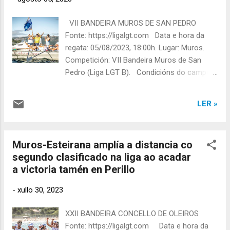
https://ligalgt.com Fonte: https://ligalgt.com
Fonte: https://ligalgt.com Fonte:
VII BANDEIRA MUROS DE SAN PEDRO
https://ligalgt.com Fonte: https://ligalgt.com
Fonte: https://ligalgt.com Data e hora da
Fonte: https://ligalgt.com
regata: 05/08/2023, 18:00h. Lugar: Muros.
Competición: VII Bandeira Muros de San
Pedro (Liga LGT B). Condicións do campo
de regatas: Vento moderado. Aliñación:
Equipo Muros-Esteirana absoluto nesta
LER »
regata . Quenda e carreiro: 2ª quenda,
carreiro 1. Clasificación na regata: 1º posto
na tanda e 1º posto na xeral da regata .
Muros-Esteirana amplía a distancia co
Clasificación xeral na liga despois da disputa
segundo clasificado na liga ao acadar
desta regata: 1º posto . Fonte:
a victoria tamén en Perillo
https://ligalgt.com Fonte: https://ligalgt.com
Fonte: https://ligalgt.com Fonte:
-
xullo 30, 2023
https://ligalgt.com Fonte: https://ligalgt.com
XXII BANDEIRA CONCELLO DE OLEIROS
Fonte: https://ligalgt.com Data e hora da