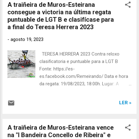
A traiñeira de Muros-Esteirana
nesta regata . Quenda e carreiro: Quenda
consegue a victoria na última regata
única. 3º na orde de saída da proba.
puntuable de LGT B e clasifícase para
Clasificación na regata: 9º posto na xeral da
a final do Teresa Herrera 2023
regata . Fonte: https://ligalgt.com Fonte:
https://ligalgt.com Fonte: https://ligalgt.com
-
agosto 19, 2023
Fonte: https://es-
es.facebook.com/Remeirando/ Fonte:
TERESA HERRERA 2023 Contra reloxo
https://es-es.facebook.com/Remeirando/
clasificatoria e puntuable para a LGT B
Fonte: https://es-
Fonte: https://es-
es.facebook.com/Remeirando/
es.facebook.com/Remeirando/ Data e hora
da regata: 19/08/2023, 18:00h. Lugar: A
Coruña. Competición: Contra reloxo,
derradeira regata puntuable para a LGT B e
LER »
clasificatoria para a final do Teresa Herrera
2023. Condicións do campo de regatas:
Vento frouxo e mar en calma. Aliñación:
A traiñeira de Muros-Esteirana vence
Equipo Muros-Esteirana absoluto nesta
na "I Bandeira Concello de Ribeira" e
regata . Quenda e carreiro: Quenda LGT B.