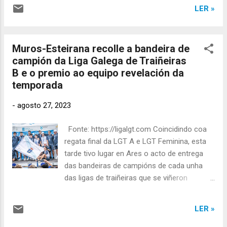
fronte desta actividade . Durante os dous
que xa viña realizando tanto co C.R. Muros
LER »
meses que se desenvolveu a actividade da
como coa A.D. Esteirana Remo e
escola de remo houbo unha participación de
emprazáronnos a unha próxima reunión
33 nenas e 14 nenos de idades
entre as directivas e a alcaldía. Desde a A.D.
Muros-Esteirana recolle a bandeira de
comprendidas entre os 8 e os 15 anos. Os
Esteirana Remo queremos agradecer o a...
campión da Liga Galega de Traiñeiras
rapaces, aparte das actividades máis
B e o premio ao equipo revelación da
propias do mundo do remo, tamén
temporada
participaron doutro tipo de actividades como
xogos, excursións e algunha pequena
-
agosto 27, 2023
festiña ou celebración. Desde o punto de
vista máis deportivo, tamén participaron en
Fonte: https://ligalgt.com Coincidindo coa
algunha competición que realizamos entre
regata final da LGT A e LGT Feminina, esta
eles, tanto en terra coma no mar. En terra
tarde tivo lugar en Ares o acto de entrega
houbo un campionato de ergómetro e no
das bandeiras de campións de cada unha
mar algunha que outra regatiña de bateis.
das ligas de traiñeiras que se viñeron
Hoxe que foi o último día da actividade
disputando durante todo o verán. No acto,
organizamos unha travesía a remo ata a
ademais de recoller a bandeira que o
Creba, posteriormente ...
LER »
acreditaba como equipo campión da Liga
Galega de Traiñeiras B, Muros-Esteirana