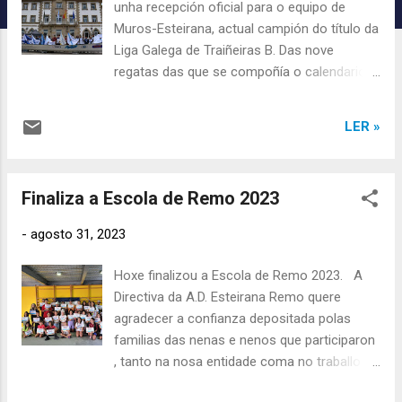
c
unha recepción oficial para o equipo de
Muros-Esteirana, actual campión do título da
i
Liga Galega de Traiñeiras B. Das nove
ó
regatas das que se compoñía o calendario
n
da LGT B neste 2023, Muros-Esteirana
s
obtivo a bandeira de gañador en oito delas,
LER »
conseguindo así o ascenso directo á
primeira categoría do remo galego na
categoría de traiñeiras. A recepción,
Finaliza a Escola de Remo 2023
presidida pola alcaldesa María Lago, contou
tamén coa presenza do responsable de
-
agosto 31, 2023
deportes Damián Torea. Por parte de
Muros-Esteirana, acompañaron aos
Hoxe finalizou a Escola de Remo 2023. A
membros do equipo campión parte dos
Directiva da A.D. Esteirana Remo quere
equipos directivos do C.R. Muros e da A.D.
agradecer a confianza depositada polas
Esteirana Remo. Ademais do acto de
familias das nenas e nenos que participaron
recepción, por parte da alcaldía
, tanto na nosa entidade coma no traballo
trasladóusenos a intención do Concello de
dos monitores e axudantes que estiveron a
Muros de continuar coa liña de colaboración