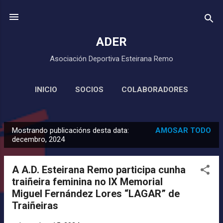
Saltar ao contido principal
ADER
Asociación Deportiva Esteirana Remo
INICIO
SOCIOS
COLABORADORES
MÁIS…
CLUB DE REMO URME
Mostrando publicacións desta data:
AMOSAR TODO
P
decembro, 2024
u
b
A A.D. Esteirana Remo participa cunha
l
traiñeira feminina no IX Memorial
i
Miguel Fernández Lores “LAGAR” de
c
Traiñeiras
a