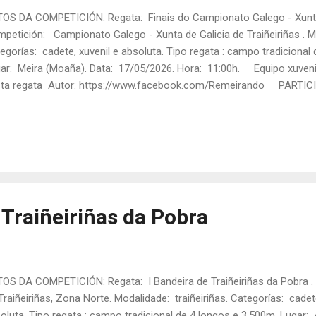
OS DA COMPETICIÓN: Regata: Finais do Campionato Galego - Xunta d
petición: Campionato Galego - Xunta de Galicia de Traiñeiriñas . Mo
egorías: cadete, xuvenil e absoluta. Tipo regata : campo tradicional
ar: Meira (Moaña). Data: 17/05/2026. Hora: 11:00h. Equipo xuvenil
ta regata Autor: https://www.facebook.com/Remeirando PARTICI
EIRANA REMO NESTA REGATA: XUVENIL FEMININA: TRIPULACIÓN: Ma
 (E1), Adriana Fernández (B2), Lucía Díaz (E2), Andrea Gayo (E3) e No
los M. Boubeta. Tanda: 3 Rúa: 1 Tempo final: 18:40,43 Posto fina
pletos da " Finais do Campionato Galego - Xunta de Galicia de Traiñ
o ) . Equipo xuvenil femini...
 Traiñeiriñas da Pobra
OS DA COMPETICIÓN: Regata: I Bandeira de Traiñeiriñas da Pobra .
Traiñeiriñas, Zona Norte. Modalidade: traiñeiriñas. Categorías: cadete
oluta. Tipo regata : campo tradicional de 4 longos e 3.500m. Lugar: