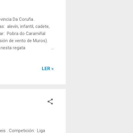
incia Da Coruña .
 alevín, infantil, cadete,
ugar: Pobra do Caramiñal
sión de vento de Muros).
u nesta regata
ININA: TRIPULACIÓN:
a Rodríguez. Tanda: 1 Rúa:
LER »
ÓN: Asier Galindo, Gael
2 Rúa: 3 Tempo final:
is . Competición: Liga