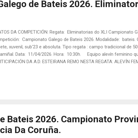
alego de Bateis 2026. Eliminator
OS DA COMPETICIÓN: Regata: Eliminatorias do XLI Campionato Gal
petición: Campionato Galego de Bateis 2026. Modalidade: bateis. Cat
ete, xuvenil, sub'23 e absoluta. Tipo regata : campo tradicional de 
amiñal. Data: 11/04/2026. Hora: 10:30h. Equipo alevín feminino qu
RTICIPACIÓN DA A.D. ESTEIRANA REMO NESTA REGATA: ALEVÍN FEM
ía Eiras, Sara Piñeiro, Xana Toba e Daniela Alvite. Patrón/a: Martin
empo final: 03:00,75 Posto final: 1º XUVENIL FEMININA: TRIPULACI
, Lucía Díaz e Noelia García. Patrón/a: Alcira Romero. Tanda: 1 Rú
to final: 3º Clasifícase para a final do Campionato Galego o equipo
de Bateis 2026. Campionato Provi
ncia Da Coruña.