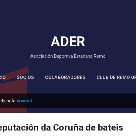
Saltar ao contido principal
ADER
Asociación Deportiva Esteirana Remo
CIO
SOCIOS
COLABORADORES
CLUB DE REMO U
etiqueta
xuvenil
Deputación da Coruña de bateis