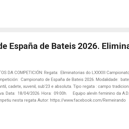
rón/a: Lidia Monasterio. Tanda: 1 Rúa: 2 Tempo final: 21:22,18 Po
pletos da " XL Bandeira de Traiñeiriñas Concello de Moaña " (Fonte
ps://www.facebook.com/Remeirando Autor: https://www.facebook
ps://www.facebook.com/Remeir...
e España de Bateis 2026. Elimina
OS DA COMPETICIÓN: Regata: Eliminatorias do LXXXIII Campionato 
petición: Campionato de España de Bateis 2026. Modalidade: bateis
antil, cadete, xuvenil, sub'23 e absoluta. Tipo regata : campo tradicio
va. Data: 18/04/2026. Hora: 09:00h. Equipo alevín feminino da A.D
petiu nesta regata Autor: https://www.facebook.com/Remeirand
EIRANA REMO NESTA REGATA: ALEVÍN FEMININA: TRIPULACIÓN: Antía
a Toba e Daniela Alvite. Patrón/a: Lidia Monasterio. Tanda: 2 Rúa: 
to final: 3º Clasifícase para a final do Campionato de España do 
pletos das " Eliminatorias do LXXXIII Campionato de España de Bat