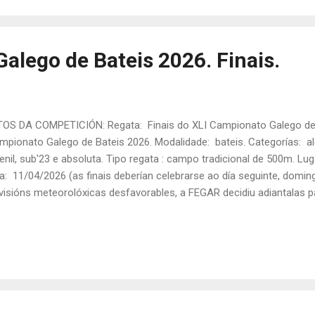
ipo alevín feminino da A.D. Esteir...
alego de Bateis 2026. Finais.
OS DA COMPETICIÓN: Regata: Finais do XLI Campionato Galego de 
pionato Galego de Bateis 2026. Modalidade: bateis. Categorías: aleví
enil, sub'23 e absoluta. Tipo regata : campo tradicional de 500m. Lu
a: 11/04/2026 (as finais deberían celebrarse ao día seguinte, domin
visións meteorolóxicas desfavorables, a FEGAR decidiu adiantalas 
minatorias pola tarde). Hora: 17:00h. Equipo alevín feminino da A.D.
pionato Galego de Bateis 2026. PARTICIPACIÓN DA A.D. ESTEIR
VÍN FEMININA: TRIPULACIÓN: Antía Eiras, Sara Piñeiro, Xana Toba e 
tina Rodríguez. Tanda: F Rúa: 2 Tempo final: 03:38,92 Posto fina
pletos das " Finais do XLI Campionato Galego de Bateis " (Fonte: In