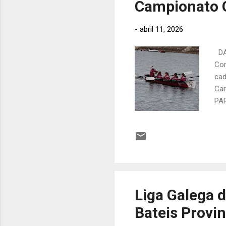
Campionato G
-
abril 11, 2026
DAT
Com
cad
Car
PA
Ant
3 T
Cao
Pos
Liga Galega 
Bateis Provi