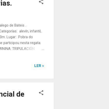
ias.
ego de Bateis .
egorías: alevín, infantil,
500m. Lugar: Pobra do
e participou nesta regata.
ININA: TRIPULACIÓN:
a Rodríguez. Tanda: 1 Rúa:
ÓN: Maite Figueroa, María
LER »
a: 3 Tempo final: 11:44,96
i alevín feminino. Resu...
ncial de