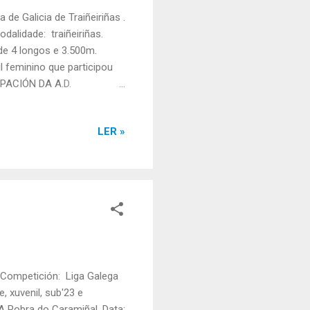
e Galicia de Traiñeiriñas .
dalidade: traiñeiriñas.
 de 4 longos e 3.500m.
 feminino que participou
PACIÓN DA A.D.
ite Figueroa (B1), María
elia García (B3). Patrón/a:
LER »
l: 5º. Resultados
eiriñas " (Fonte: Info
 Competición: Liga Galega
, xuvenil, sub'23 e
 A Pobra do Caramiñal. Data: