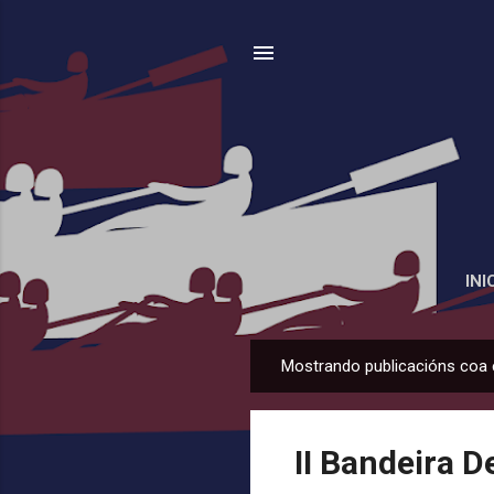
INI
Mostrando publicacións coa 
P
u
b
II Bandeira 
l
i