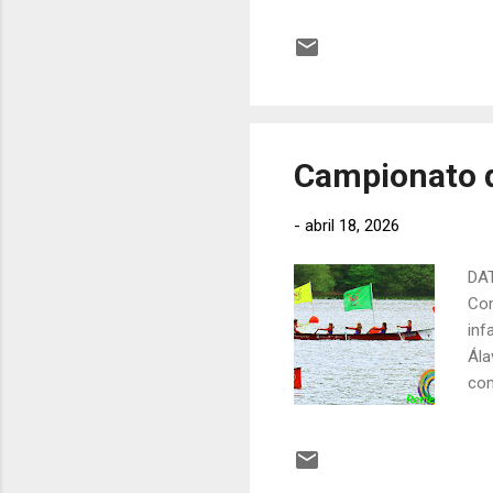
Pat
com
htt
htt
Campionato d
-
abril 18, 2026
DAT
Com
inf
Ála
com
EST
Xan
Pos
com