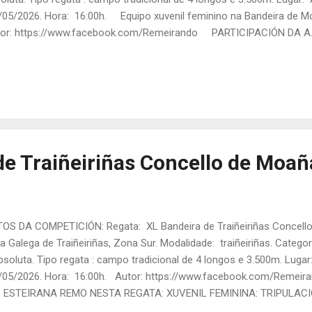
05/2026. Hora: 16:00h. Equipo xuvenil feminino na Bandeira de 
tor: https://www.facebook.com/Remeirando PARTICIPACIÓN DA A
TA REGATA: XUVENIL FEMININA: TRIPULACIÓN: Maite Figueroa (B1),
nández (B2), Lucía Díaz (E2), Andrea Gayo (E3) e Noelia García (B3).
da: 2 Rúa: 2 Tempo final: 18:05,27 Posto final: 5º Resultados com
iñeiriñas da Pobra " (Fonte: Info Remo ) .
de Traiñeiriñas Concello de Moañ
OS DA COMPETICIÓN: Regata: XL Bandeira de Traiñeiriñas Concello
a Galega de Traiñeiriñas, Zona Sur. Modalidade: traiñeiriñas. Categor
bsoluta. Tipo regata : campo tradicional de 4 longos e 3.500m. Lugar
05/2026. Hora: 16:00h. Autor: https://www.facebook.com/Reme
. ESTEIRANA REMO NESTA REGATA: XUVENIL FEMININA: TRIPULACIÓN
ía Cao (E1), Adriana Fernández (B2), Lucía Díaz (E2), Andrea Gayo (E3