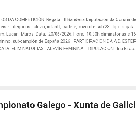
OS DA COMPETICIÓN: Regata: II Bandeira Deputación da Coruña de 
eis. Categorías: alevín, infantil, cadete, xuvenil e sub'23. Tipo regata
m. Lugar: Muros. Data: 20/06/2026. Hora: 10:30h eliminatorias e 16:
inino, subcampión de España 2026 PARTICIPACIÓN DA A.D. EST
ATA: ELIMINATORIAS: ALEVÍN FEMININA: TRIPULACIÓN: Iria Eiras,
es, Fátima Vilouta. Patrón/a: Antía Eiras. Eliminatoria: A Rúa: 3 Te
al: 3º (clasifícase para a final da tarde) INFANTIL FEMININA: TRIPU
tro, Paula Rodríguez e Leire Piñeiro. Patrón/a: Martina Rodríguez. E
po final: 05:22,46 Posto final: 4º (non se clasifica para a final) 
PULACIÓN: Erea Fuentes, Nahi...
mpionato Galego - Xunta de Galici