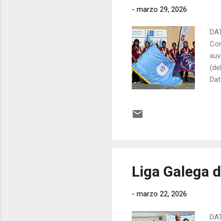
-
marzo 29, 2026
DAT
Com
xuv
(de
Dat
PA
Ant
1 T
Gar
07:
Liga Galega de
-
marzo 22, 2026
DAT