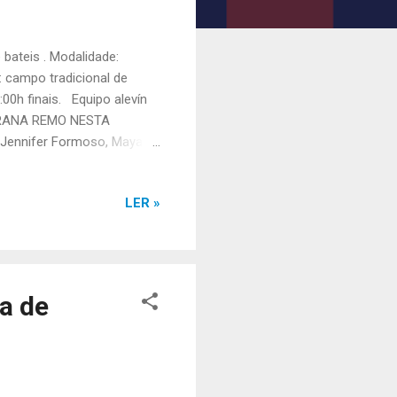
bateis . Modalidade:
 : campo tradicional de
00h finais. Equipo alevín
EIRANA REMO NESTA
 Jennifer Formoso, Maya
mpo final: 02:53,35 Posto
LACIÓN: Ainhoa Creo, Mara
LER »
liminatoria : B Rúa: 5
CADETE FEMININA:
a de