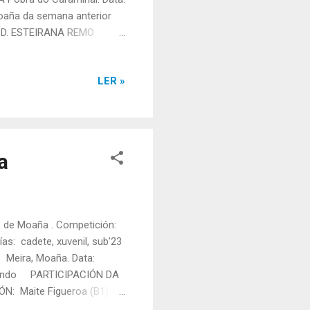
Moaña da semana anterior
.D. ESTEIRANA REMO
 María Cao (E1), Adriana
 Patrón/a: Lidia Monasterio.
LER »
pletos da " I Bandeira de
a
 de Moaña . Competición:
ías: cadete, xuvenil, sub'23
: Meira, Moaña. Data:
irando PARTICIPACIÓN DA
: Maite Figueroa (B1),
) e Noelia García (B3).