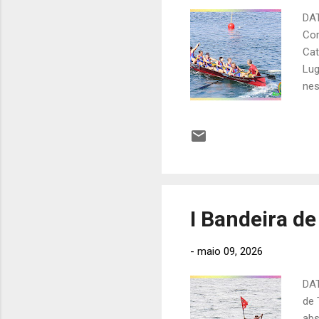
DAT
Com
Cat
Lug
nes
EST
Cao
Car
com
Rem
I Bandeira de
-
maio 09, 2026
DAT
de 
abs