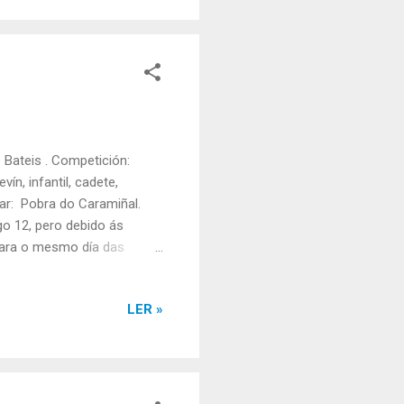
Bateis . Competición:
n, infantil, cadete,
gar: Pobra do Caramiñal.
go 12, pero debido ás
para o mesmo día das
 Esteirana Remo, 3º no
ANA REMO NESTA REGATA:
LER »
Daniela Alvite. Patrón/a:
l: 3º Resultados
...