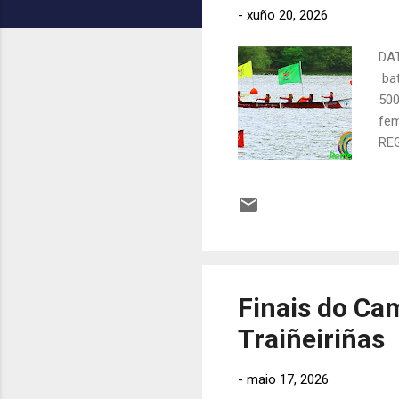
-
xuño 20, 2026
c
a
DAT
c
bat
i
500
ó
fem
n
REG
s
Rey
fin
Cas
Tem
TRI
Finais do Ca
Traiñeiriñas
-
maio 17, 2026