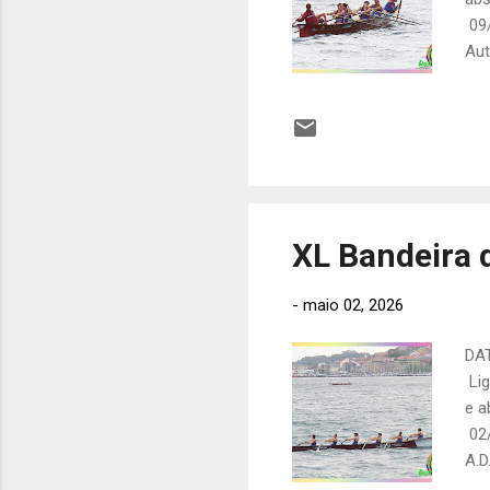
09/
Au
NES
Fer
Tan
Tra
XL Bandeira 
-
maio 02, 2026
DAT
Lig
e a
02/
A.D
Mar