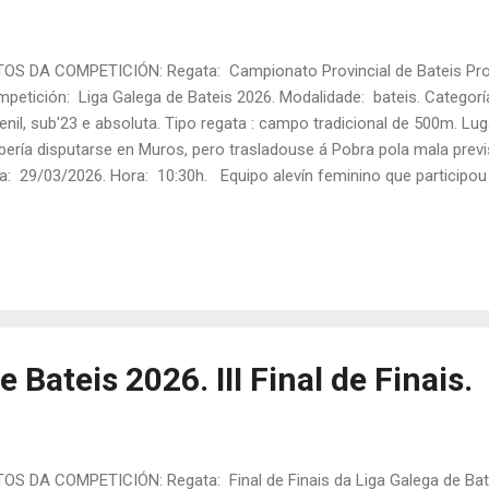
OS DA COMPETICIÓN: Regata: Campionato Provincial de Bateis Prov
petición: Liga Galega de Bateis 2026. Modalidade: bateis. Categorías:
enil, sub'23 e absoluta. Tipo regata : campo tradicional de 500m. L
bería disputarse en Muros, pero trasladouse á Pobra pola mala previ
a: 29/03/2026. Hora: 10:30h. Equipo alevín feminino que participo
RTICIPACIÓN DA A.D. ESTEIRANA REMO NESTA REGATA: ALEVÍN FEM
ía Eiras, Sara Piñeiro, Xana Toba e Daniela Alvite. Patrón/a: Martin
empo final: 02:28,00 Posto final: 1º ALEVÍN MASCULINA: TRIPULACI
cía, Xaquín Lestón e Xabi Brea. Patrón/a: Lidia Monasterio. Tanda: 
50,01 Posto final: 8º INFANTIL FEMININA:...
 Bateis 2026. III Final de Finais.
OS DA COMPETICIÓN: Regata: Final de Finais da Liga Galega de Bate