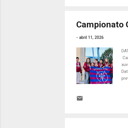
Equ
Campionato G
-
abril 11, 2026
DAT
Cam
xuv
Dat
pre
eli
Cam
ALE
Mar
com