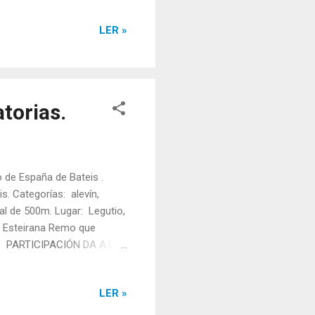
sto final: 5º Resultados
LER »
: Info Remo ) . Autor:
.com/Remeirando Autor:
torias.
de España de Bateis .
. Categorías: alevín,
nal de 500m. Lugar: Legutio,
. Esteirana Remo que
o PARTICIPACIÓN DA A.D.
 Eiras, Sara Piñeiro,
3 Tempo final: 02:52,85
LER »
día seguinte. Resultados
eis " (Fonte: Info Remo ).