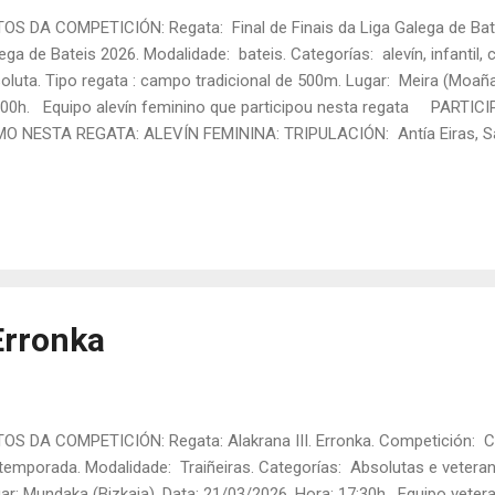
OS DA COMPETICIÓN: Regata: Final de Finais da Liga Galega de Bate
ega de Bateis 2026. Modalidade: bateis. Categorías: alevín, infantil, c
oluta. Tipo regata : campo tradicional de 500m. Lugar: Meira (Moaña
00h. Equipo alevín feminino que participou nesta regata PARTIC
O NESTA REGATA: ALEVÍN FEMININA: TRIPULACIÓN: Antía Eiras, Sara 
a Reyes. Patrón/a: Martina Rodríguez. Tanda: 1 Rúa: 1 Tempo final
ultados completos da " III Final de Finais da Liga Galega de Bateis 
 Erronka
OS DA COMPETICIÓN: Regata: Alakrana III. Erronka. Competición: C
temporada. Modalidade: Traiñeiras. Categorías: Absolutas e veteran
ar: Mundaka (Bizkaia). Data: 21/03/2026. Hora: 17:30h. Equipo veter