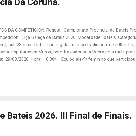
ncia Da Coruña.
OS DA COMPETICIÓN: Regata: Campionato Provincial de Bateis Prov
petición: Liga Galega de Bateis 2026. Modalidade: bateis. Categorías:
enil, sub'23 e absoluta. Tipo regata : campo tradicional de 500m. L
bería disputarse en Muros, pero trasladouse á Pobra pola mala previ
a: 29/03/2026. Hora: 10:30h. Equipo alevín feminino que participo
RTICIPACIÓN DA A.D. ESTEIRANA REMO NESTA REGATA: ALEVÍN FEM
ía Eiras, Sara Piñeiro, Xana Toba e Daniela Alvite. Patrón/a: Martin
empo final: 02:28,00 Posto final: 1º ALEVÍN MASCULINA: TRIPULACI
cía, Xaquín Lestón e Xabi Brea. Patrón/a: Lidia Monasterio. Tanda: 
50,01 Posto final: 8º INFANTIL FEMININA:...
 Bateis 2026. III Final de Finais.