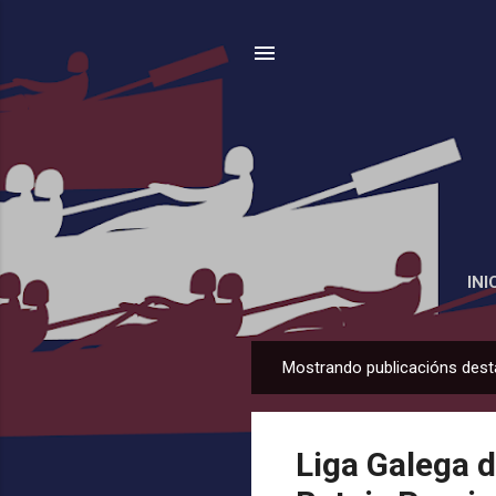
INI
Mostrando publicacións dest
P
u
b
Liga Galega 
l
i