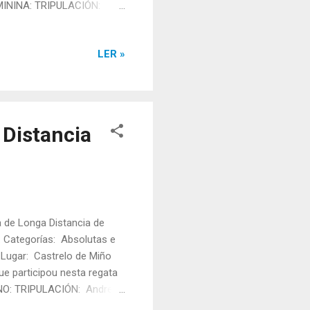
ININA: TRIPULACIÓN:
na Rodríguez. Tanda: 1 Rúa:
Fátima Vilouta, Áurea
LER »
 1 Tempo final: 03:18,53
el García, Jennifer
 Distancia
de Longa Distancia de
s. Categorías: Absolutas e
 Lugar: Castrelo de Miño
ue participou nesta regata
NO: TRIPULACIÓN: Andrea
Adriana Fernández (B5), Noa