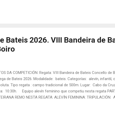
trelo (B6), Marta Rodríguez (Proa), María Cao (E1), Lucía Díaz (E2), "T
men Priegue (E5), Lucía Martínez (E6). Patrón/a: Alcira Romero. O
al: 19:33,77 Posto final: 4º. EQUIPO VETERANO MIXTO: TRIPULACIÓN
o Mayo (B2), S...
e Bateis 2026. VIII Bandeira de B
Boiro
OS DA COMPETICIÓN: Regata: VIII Bandeira de Bateis Concello de B
ega de Bateis 2026. Modalidade: bateis. Categorías: alevín, infantil, c
oluta. Tipo regata : campo tradicional de 500m. Lugar: Cabo da Cruz
a: 10:30h. Equipo alevín feminino que competiu nesta regata PAR
EIRANA REMO NESTA REGATA: ALEVÍN FEMININA: TRIPULACIÓN: Antía
ima Vilouta e Daniela Alvite. Patrón/a: Lidia Monasterio. Tanda: 1 R
to final: 2º ALEVÍN MIXTO "A": TRIPULACIÓN: Suevia Fuentes, Maya