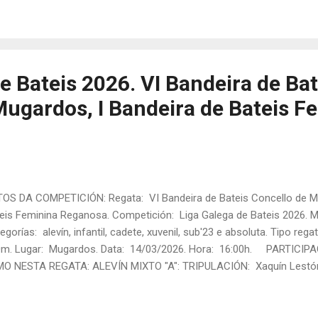
i Brea. Patrón/a: Martina Rodríguez. Tanda: 2 Rúa: 3 Tempo final: 0
VÍN MIXTO "B": TRIPULACIÓN: Briana Sampedro, Gael García, Asier
moso. Patrón/a: ...
e Bateis 2026. VI Bandeira de Bat
Mugardos, I Bandeira de Bateis F
OS DA COMPETICIÓN: Regata: VI Bandeira de Bateis Concello de Mu
eis Feminina Reganosa. Competición: Liga Galega de Bateis 2026. M
egorías: alevín, infantil, cadete, xuvenil, sub'23 e absoluta. Tipo rega
m. Lugar: Mugardos. Data: 14/03/2026. Hora: 16:00h. PARTICIP
O NESTA REGATA: ALEVÍN MIXTO "A": TRIPULACIÓN: Xaquín Lestón, 
moso e Iria Eiras. Patrón/a: Lidia Monasterio. Tanda: 2 Rúa: 3 Tem
al: 6º ALEVÍN MIXTO "B": TRIPULACIÓN: Asier Galindo, Xabi Brea, B
tos. Patrón/a: Martina Rodríguez. Tanda: 2 Rúa: 2 Tempo final: 02: