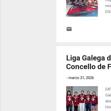
nes
EQU
(B3
"Ma
Tei
Pos
par
Liga Galega d
Concello de F
-
marzo 21, 2026
DAT
Gal
abs
Hor