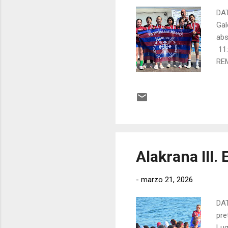
DAT
Gal
abs
11:
REM
May
Res
Alakrana III.
-
marzo 21, 2026
DAT
pre
Lug