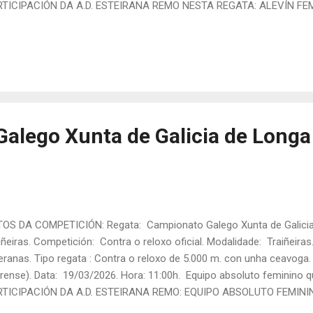
RTICIPACIÓN DA A.D. ESTEIRANA REMO NESTA REGATA: ALEVÍN FEM
ía Eiras, Sara Piñeiro, Daniela Alvite e Maya Reyes. Patrón/a: Marti
empo final: 02:44,57 Posto final: 1º ALEVÍN MIXTO: TRIPULACIÓN: 
tos, Xaquín Lestón e Xabi Brea. Patrón/a: María Cao. Tanda: 1 Rúa:
to final: 4º ALEVÍN COMBINADO: TRIPULACIÓN: Briana Sampedro, Ga
moso e Iria Eiras....
alego Xunta de Galicia de Longa
OS DA COMPETICIÓN: Regata: Campionato Galego Xunta de Galicia 
iñeiras. Competición: Contra o reloxo oficial. Modalidade: Traiñeira
eranas. Tipo regata : Contra o reloxo de 5.000 m. con unha ceavoga.
rense). Data: 19/03/2026. Hora: 11:00h. Equipo absoluto feminino q
RTICIPACIÓN DA A.D. ESTEIRANA REMO: EQUIPO ABSOLUTO FEMINI
s (B1), Maite Figueroa (B2), Lara Figueroa (B3), Uxía Saborido (B4), 