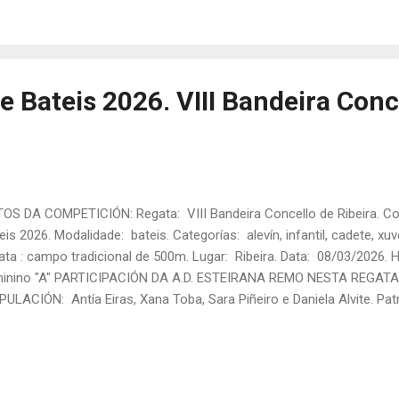
VÍN FEMININA: TRIPULACIÓN: Suevia Fuentes, Sara Piñeiro, Daniela 
rón/a: Antía Eiras. Tanda...
e Bateis 2026. VIII Bandeira Conc
OS DA COMPETICIÓN: Regata: VIII Bandeira Concello de Ribeira. Co
eis 2026. Modalidade: bateis. Categorías: alevín, infantil, cadete, xuv
ata : campo tradicional de 500m. Lugar: Ribeira. Data: 08/03/2026. 
inino "A" PARTICIPACIÓN DA A.D. ESTEIRANA REMO NESTA REGATA:
PULACIÓN: Antía Eiras, Xana Toba, Sara Piñeiro e Daniela Alvite. Pa
da: 1 Rúa: 3 Tempo final: 03:04,51 Posto final: 3º ALEVÍN FEMINI
via Fuentes, Maya Reyes, Briana Sampedro e Jennifer Formoso. Pa
da: 2 Rúa: 5 Tempo final: 03:40,71 Posto final: 7º INFANTIL FEMI
o, Mara Castro, Paula Rodríguez, Leire Piñeiro. Patrón/a: Martina Ro