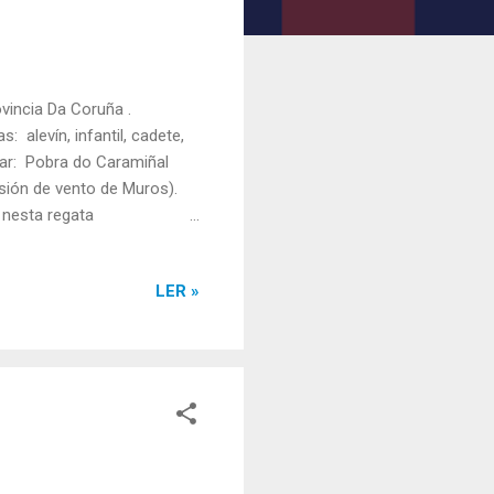
incia Da Coruña .
 alevín, infantil, cadete,
ugar: Pobra do Caramiñal
sión de vento de Muros).
u nesta regata
ININA: TRIPULACIÓN:
a Rodríguez. Tanda: 1 Rúa:
LER »
ÓN: Asier Galindo, Gael
2 Rúa: 3 Tempo final: