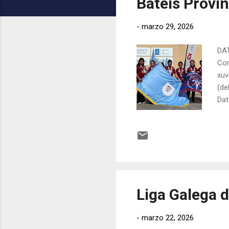
Bateis Provi
c
a
-
marzo 29, 2026
c
i
DAT
ó
Com
xuv
n
(de
s
Dat
PA
Ant
1 T
Gar
07:
Liga Galega de
-
marzo 22, 2026