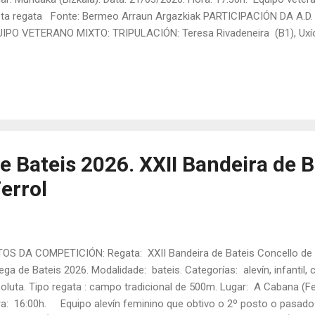
ta regata Fonte: Bermeo Arraun Argazkiak PARTICIPACIÓN DA A.
IPO VETERANO MIXTO: TRIPULACIÓN: Teresa Rivadeneira (B1), Uxío 
), David Torea (B4), Carlos M. Boubeta (B5), Alcira Romero (B6), Xan
rinela" Romero (E1), Antonio Otero (E2), Juan Carlos Díaz (E3), Jua
jeiro (E5), "Txelo" Tobío (E6). Patrón/a: Rubén Gallardo. Orde de saíd
to final: 6º. Resultados completos da " Alakrana III. Erronka " . Equ
ticipou nesta regata Equipo veterano mixto que participou nesta rega
e Bateis 2026. XXII Bandeira de B
errol
OS DA COMPETICIÓN: Regata: XXII Bandeira de Bateis Concello de F
ega de Bateis 2026. Modalidade: bateis. Categorías: alevín, infantil, c
oluta. Tipo regata : campo tradicional de 500m. Lugar: A Cabana (Fe
a: 16:00h. Equipo alevín feminino que obtivo o 2º posto o pasad