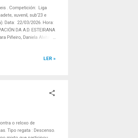
is . Competición: Liga
adete, xuvenil, sub'23 e
). Data: 22/03/2026. Hora:
IPACIÓN DA A.D. ESTEIRANA
Piñeiro, Daniela Alvite e
: 02:50,52 Posto final: 3º
" (Fonte: Info Remo ).
LER »
ontra o reloxo de
as. Tipo regata : Descenso.
ano mixto que participou