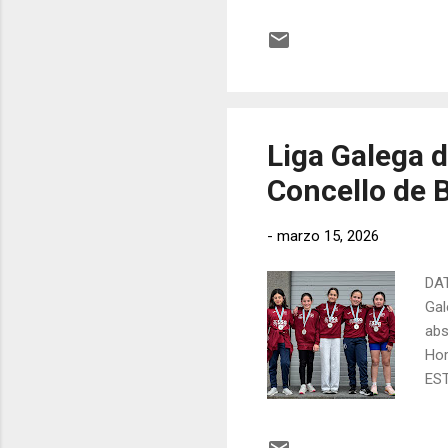
Cas
Car
fin
Uxí
Liga Galega d
Concello de 
-
marzo 15, 2026
DAT
Gal
abs
Hor
EST
Fát
Pos