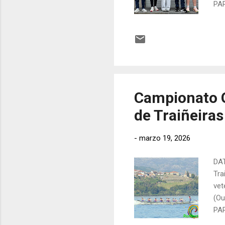
PA
Ant
2 T
San
Pos
For
Campionato G
de Traiñeiras
-
marzo 19, 2026
DAT
Tra
vet
(Ou
PA
Pai