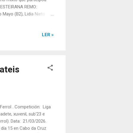
D. ESTEIRANA REMO:
Mayo (B2), Lidia Nieto
 Mayo "Equis" (Proa),
n Caamaño "Calde" (E4), Iván
LER »
a: 6 Tempo final: 16:28,00
ipo veterano mixto que
ta Fonte: Bermeo Arra...
ateis
errol . Competición: Liga
adete, xuvenil, sub'23 e
rrol). Data: 21/03/2026.
o día 15 en Cabo da Cruz