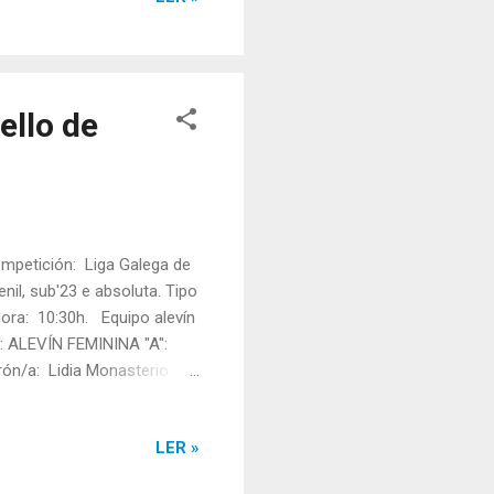
Alvite e Maya Reyes.
ello de
mpetición: Liga Galega de
enil, sub'23 e absoluta. Tipo
Hora: 10:30h. Equipo alevín
 ALEVÍN FEMININA "A":
trón/a: Lidia Monasterio.
NA "B": TRIPULACIÓN:
trón/a: Martina Rodríguez.
LER »
NINA: TRIPULACIÓN: Ainhoa
dríguez. Tanda: 1 Rúa: ...