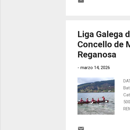
Xab
ALE
For
Liga Galega d
Concello de 
Reganosa
-
marzo 14, 2026
DAT
Bat
Cat
500
REM
For
fin
San