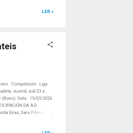
xelo" Tobío (E3), Lidia (E4),
LER »
rde de saída: 16 Tempo
: Teresa Rivadeneira (B1),
ateis
oiro . Competición: Liga
adete, xuvenil, sub'23 e
 (Boiro). Data: 15/03/2026.
TICIPACIÓN DA A.D.
 Eiras, Sara Piñeiro,
úa: 2 Tempo final: 02:43,44
 Reyes, Xaquín Lestón e