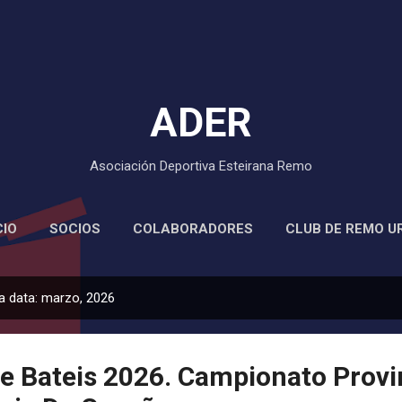
Saltar ao contido principal
ADER
Asociación Deportiva Esteirana Remo
CIO
SOCIOS
COLABORADORES
CLUB DE REMO U
a data: marzo, 2026
de Bateis 2026. Campionato Provi