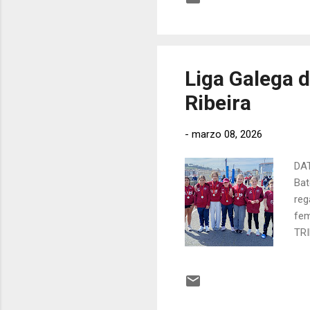
ALE
Pat
Liga Galega d
Ribeira
-
marzo 08, 2026
DAT
Bat
reg
fem
TRI
Tan
Sue
Tan
Cre