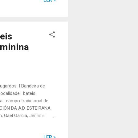
LER »
2:56,77 Posto final: 3º
 Galindo e Jennifer
eis
eminina
gardos, I Bandeira de
odalidade: bateis.
ta : campo tradicional de
ACIÓN DA A.D. ESTEIRANA
Gael García, Jennifer
po final: 02:43,60 Posto
riana Sampedro e Aurea
LER »
35,88 Posto final: 5º