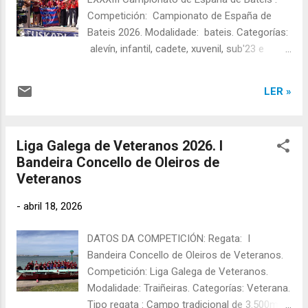
Teijeiro. Tanda: 1 Carreiro: 1 Tempo final:
Competición: Campionato de España de
14:20,42 Tempo compensado: 14:09,42
Bateis 2026. Modalidade: bateis. Categorías:
Posto final: 8º. Resultados completos da "
alevín, infantil, cadete, xuvenil, sub'23 e
III Bandeira Concello de Cang...
absoluta. Tipo regata : campo tradicional de
500m. Lugar: Legutio, Álava. Data:
LER »
19/04/2026. Hora: 09:00h. O equipo alevín
feminino recibindo a medalla de prata de
subcampionas de España PARTICIPACIÓN
Liga Galega de Veteranos 2026. I
DA A.D. ESTEIRANA REMO NESTA REGATA:
Bandeira Concello de Oleiros de
ALEVÍN FEMININA: TRIPULACIÓN: Antía
Veteranos
Eiras, Sara Piñeiro, Xana Toba e Daniela
Alvite. Patrón/a: Lidia Monasterio. Tanda:
-
abril 18, 2026
Final A Rúa: 3 Tempo final: 02:27,44 Posto
final: 2º, medalla de prata. As rapazas do
DATOS DA COMPETICIÓN: Regata: I
equipo alevín proclámanse subcampionas de
Bandeira Concello de Oleiros de Veteranos.
España. Resultados completos das "
Competición: Liga Galega de Veteranos.
Finais do LXXXIII Campionato de España de
Modalidade: Traiñeiras. Categorías: Veterana.
Bateis " (Fonte: Federación Española de
Tipo regata : Campo tradicional de 3.500m, 4