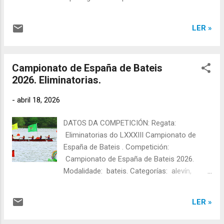
Remo ).
longos e 3 ceavogas. Lugar: Oleiros. Data:
19/04/2026 Hora: 17:00h. Equipo veterano
LER »
mixto que participou nesta regata
PARTICIPACIÓN DA A.D. ESTEIRANA REMO:
VETERANA MASCULINA : TRIPULACIÓN:
Campionato de España de Bateis
Teresa Rivadeneira (B1), Uxío Mayo (B2),
2026. Eliminatorias.
Antonio Otero (B3), Juan Manuel Martínez
"Mole" (B4), Juan Manuel Mayo "Xan do
-
abril 18, 2026
X" (B5), Marta Rodríguez (B6), Castor
Fernández (Proa), "Marinela" Romero (E1),
DATOS DA COMPETICIÓN: Regata:
"Txelo" Tobío (E2), Carlos M. Boubeta (E3),
Eliminatorias do LXXXIII Campionato de
Manuel Saborido "Cabanudo" (E4), Iván
España de Bateis . Competición:
Teijeiro (E5), Ana R. Sande (E6). Patrón/a:
Campionato de España de Bateis 2026.
Alcira Romero. Tanda: 3 Carreiro: 1 Tempo
Modalidade: bateis. Categorías: alevín,
final: 17:20,67 Tempo compensado: 17:11,67
infantil, cadete, xuvenil, sub'23 e absoluta.
Posto final: 9º. Resultados completos da "
Tipo regata : campo tradicional de 500m.
I Bandeira Concello de Oleiros ...
LER »
Lugar: Legutio, Álava. Data: 18/04/2026.
Hora: 09:00h. Equipo alevín feminino da