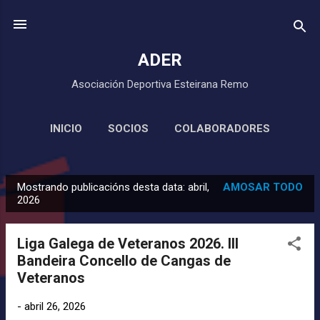
Saltar ao contido principal
ADER
Asociación Deportiva Esteirana Remo
INICIO
SOCIOS
COLABORADORES
MÁIS…
CLUB DE REMO URME
Mostrando publicacións desta data: abril,
AMOSAR TODO
P
2026
u
b
Liga Galega de Veteranos 2026. III
l
Bandeira Concello de Cangas de
i
Veteranos
c
a
-
abril 26, 2026