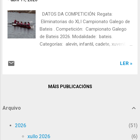
Remo, 3º no Campionato Galego de Bateis
2026. PARTICIPACIÓN DA A.D. ESTEIRANA
DATOS DA COMPETICIÓN: Regata:
REMO NESTA REGATA: ALEVÍN FEMININA:
Eliminatorias do XLI Campionato Galego de
TRIPULACIÓN: Antía Eiras, Sara Piñeiro,
Bateis . Competición: Campionato Galego
Xana Toba e Daniela Alvite. Patrón/a:
de Bateis 2026. Modalidade: bateis.
Martina Rodríguez. Tanda: F Rúa: 2 Tempo
Categorías: alevín, infantil, cadete, xuvenil,
final: 03:38,92 Posto final: 3º Resultados
sub'23 e absoluta. Tipo regata : campo
completos das " Finais do XLI Campionato
tradicional de 500m. Lugar: Pobra do
Galego de Bateis " (Fonte: In...
LER »
Caramiñal. Data: 11/04/2026. Hora: 10:30h.
Equipo alevín feminino que participou nesta
regata. PARTICIPACIÓN DA A.D. ESTEIRANA
MÁIS PUBLICACIÓNS
REMO NESTA REGATA: ALEVÍN FEMININA:
TRIPULACIÓN: Antía Eiras, Sara Piñeiro,
Xana Toba e Daniela Alvite. Patrón/a:
Arquivo
Martina Rodríguez. Tanda: 1 Rúa: 3 Tempo
final: 03:00,75 Posto final: 1º XUVENIL
2026
51
FEMININA: TRIPULACIÓN: Maite Figueroa,
María Cao, Lucía Díaz e Noelia García.
xullo 2026
6