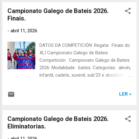
A.D. Esteirana Remo que competiu nesta
Campionato Galego de Bateis 2026.
regata Autor:
Finais.
https://www.facebook.com/Remeirando
PARTICIPACIÓN DA A.D. ESTEIRANA REMO
-
abril 11, 2026
NESTA REGATA: ALEVÍN FEMININA:
TRIPULACIÓN: Antía Eiras, Sara Piñeiro,
DATOS DA COMPETICIÓN: Regata: Finais do
Xana Toba e Daniela Alvite. Patrón/a: Lidia
XLI Campionato Galego de Bateis .
Monasterio. Tanda: 2 Rúa: 3 Tempo final:
Competición: Campionato Galego de Bateis
02:52,85 Posto final: 3º Clasifícase para a
2026. Modalidade: bateis. Categorías: alevín,
final do Campionato de España do día
infantil, cadete, xuvenil, sub'23 e absoluta.
seguinte. Resultados completos das "
Tipo regata : campo tradicional de 500m.
Eliminatorias do LXXXIII Campionato de
Lugar: Pobra do Caramiñal. Data:
España de Bateis " (Fonte: Info Remo ).
LER »
11/04/2026 (as finais deberían celebrarse
Equipo alevín feminino da A.D. Esteir...
ao día seguinte, domingo 12, pero debido ás
previsións meteorolóxicas desfavorables, a
Campionato Galego de Bateis 2026.
FEGAR decidiu adiantalas para o mesmo día
Eliminatorias.
das eliminatorias pola tarde). Hora: 17:00h.
Equipo alevín feminino da A.D. Esteirana
-
abril 11, 2026