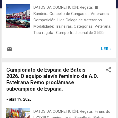
c
DATOS DA COMPETICIÓN: Regata: III
i
Bandeira Concello de Cangas de Veteranos.
ó
Competición: Liga Galega de Veteranos.
n
Modalidade: Traiñeiras. Categorías: Veterana.
s
Tipo regata : Campo tradicional de 3.500m, 4
longos e 3 ceavogas. Lugar: Cangas de
Morrazo. Data: 26/04/2026 Hora: 11:00h.
LER »
Equipo veterano mixto que participou nesta
regata PARTICIPACIÓN DA A.D. ESTEIRANA
REMO: VETERANA MASCULINA :
Campionato de España de Bateis
TRIPULACIÓN: "Marinela" Romero (B1),
2026. O equipo alevín feminino da A.D.
Uxío Mayo (B2), Carlos M. Boubeta (B3),
Esteirana Remo proclámase
David Torea (B4), Santiago Veloso "Champa"
subcampión de España.
(B5), Alcira Romero (B6), Ana R. Sande
(Proa), Antonio Otero (E1), Juan Carlos Díaz
-
abril 19, 2026
(E2), Silvia París (E3), Juan Caamaño
"Calde" (E4), Xoán Manoel Fuentes (E5),
DATOS DA COMPETICIÓN: Regata: Finais do
Carmiña Caamaño (E6). Patrón/a: Iván
LXXXIII Campionato de España de Bateis .