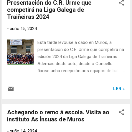
Presentación do C.R. Urme que
remo e tamén as modalidades nas que
competirá na Liga Galega de
compite a A.D. Esteirana Remo.
Traiñeiras 2024
Seguidamente trasladáronse ao ximnasio do
centro onde estaba colocado o material que
-
xuño 15, 2024
acercaron ao centro educativo, varios
ergómetros e un batel, material no que
Esta tarde levouse a cabo en Muros, a
impartiron a sesión práctica. Mañán
presentación do C.R. Urme que competirá na
repetirán visita ao mesmo centro, para
edición 2024 da Liga Galega de Traiñeiras.
realizar esta actividade con alumnos de 4º e
Ademais deste acto, desde o Concello
5º.
fíxose unha recepción aos equipos de batel
xuvenil masculino do C.R. Urme e alevín
feminino da A.D. Esteirana Remo.
LER »
Recordar que o equipo xuvenil do C.R. Urme
proclamárase Campión Galego e
clasificouse na cuarta posición no
Achegando o remo á escola. Visita ao
Campionato de España deste ano, mentras
instituto As Ínsuas de Muros
que as rapazas do equipo alevín da A.D.
Esteirana Remo foran campionas da Liga
-
xuño 14, 2024