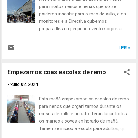
que os nenos disfruten do seu tempo de
para moitos nenos e nenas que só se
lecer e se inicien no deporte. Os monitores,
poideron inscribir para o mes de xullo, e os
colaboradores e Directiva da Asociación
monitores e a Directiva quixemos
Deportiva Esteirana Remo queremos
prepararlles un pequeno evento sorpresa. A
desexarvos que pasedes felizmente o resto
sesión de hoxe rematou cun baño de
do verán, que o curso 2024-2025 veña cheo
espuma diante do club. Oxalá disfrutárades
de éxitos, e queremos sobre todo
LER »
destes días na Escola de Remo.
animámosvos a continuar con nós
Esperámosvos para o outono para que
competindo como deportistas federados xa
formedes parte dos equipos que competirán
na temporada 2025. O...
Empezamos coas escolas de remo
defendendo as nosas cores no 2025. Bo
verán!
-
xullo 02, 2024
Esta mañá empezamos as escolas de remo
para nenos que organizamos durante os
meses de xullo e agosto. Terán lugar todos
os martes e xoves en horario de mañá.
Tamén se iniciou a escola para adultos, que
neste caso será os mesmos días pero polas