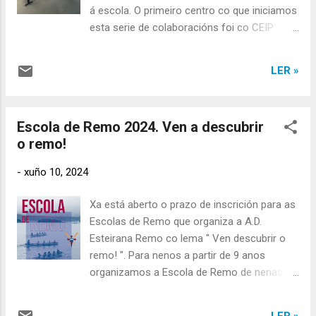
da charla houbo unha sesión máis práctica
á escola. O primeiro centro co que iniciamos
onde se invitou aos rapaces a probar os
esta serie de colaboracións foi co CEIP
ergómetros, nos que incluso se organizou
Plurilingüe Ricardo Tobío do noso pobo. No
unha penquena competición, e a
día de onte viñeron visitar o noso club as
experimentar a sensación de ir embarcado
LER »
nenas e nenos de 4º a 6º de primaria.
nun batel.
Hoxe varios membros da nosa Directiva,
xunto coa colaboración de varios
Escola de Remo 2024. Ven a descubrir
integrantes do equipo veterano, foron de
o remo!
visita ao centro para mostrarlle aos rapaces
de 1º a 3º de primaria algúns aspectos
-
xuño 10, 2024
deste deporte. Impartiron unha pequena
charla e realizaron algunha actividade
Xa está aberto o prazo de inscrición para as
práctica nun batel que acercaron ao colexio
Escolas de Remo que organiza a A.D.
xunto con outro material. Nos próximos días
Esteirana Remo co lema " Ven descubrir o
realizaremos visitas tamén a colexios de
remo! ". Para nenos a partir de 9 anos
Muros e a Serra de Outes.
organizamos a Escola de Remo de nenas e
nenos. E a partir de 16 anos tamén temos,
ás tardiñas, a Escola de Remo para adultos.
LER »