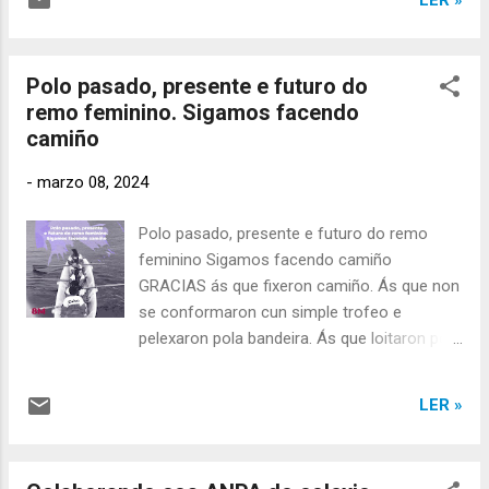
Polo pasado, presente e futuro do
remo feminino. Sigamos facendo
camiño
-
marzo 08, 2024
Polo pasado, presente e futuro do remo
feminino Sigamos facendo camiño
GRACIAS ás que fixeron camiño. Ás que non
se conformaron cun simple trofeo e
pelexaron pola bandeira. Ás que loitaron pola
igualdade. Ás que reivindicaron os seus
dereitos como mulleres e remeiras. Ás que
LER »
demostraron a valía da muller no remo. Ás
primeiras que colleron un remo no seu pobo.
Por elas e por seguir facendo camiño para