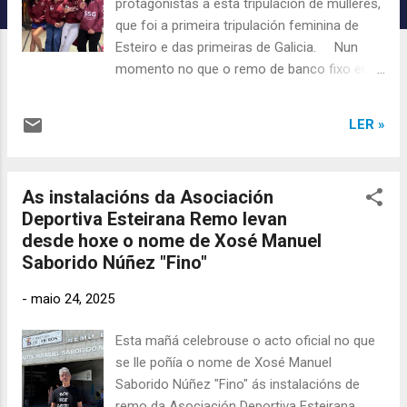
protagonistas a esta tripulación de mulleres,
c
que foi a primeira tripulación feminina de
i
Esteiro e das primeiras de Galicia. Nun
ó
momento no que o remo de banco fixo en
n
Galicia e en España era só un mundo de
s
homes, elas abriron a porta para que, co
LER »
paso do tempo, se recoñecera a categoría
feminina na competición. Gracias a mulleres
coma elas, hoxe podemos desfrutar do
As instalacións da Asociación
remo en condicións cada vez máis iguais.
Deportiva Esteirana Remo levan
Rosana, Ana, Ana “A Recha” e Marta
desde hoxe o nome de Xosé Manuel
cóntannos como viviron en primeira persoa
Saborido Núñez "Fino"
aquela época e algunha que outra anécdota.
Ver o vídeo...
-
maio 24, 2025
Esta mañá celebrouse o acto oficial no que
se lle poñía o nome de Xosé Manuel
Saborido Núñez "Fino" ás instalacións de
remo da Asociación Deportiva Esteirana