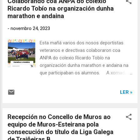
Colaborando coa ANPA do colexio
as que veñen. Polo pasado, presente e
Ricardo Tobío na organización dunha
futuro do remo feminino. Sigamos facendo
marathon e andaina
camiño.
-
novembro 24, 2023
Esta mañá varios dos nosos deportistas
veteranos e directivas colaboraron coa
ANPA do colexio Ricardo Tobío na
organización dunha marathon e andaina na
que participaban os alumnos. A xornada
estivo organizada na honra de Kathrine
Switzer , a primeira muller que correu a
LER »
Marathon de Boston no ano 1967, proba que
estaba exclusivamente destinada a
participantes masculinos. Todos os
Recepción no Concello de Muros ao
participantes levaban no dorsal o número
equipo de Muros-Esteirana pola
261, que foi o número co que participou
consecución do título da Liga Galega
Kathrine nesa edición da Marathon de
de Traiñeiras B