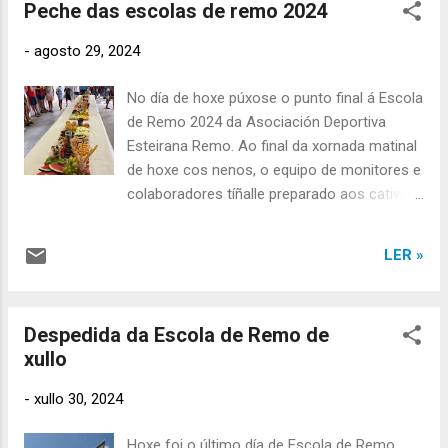
Peche das escolas de remo 2024
entrenando no foso do noso club O evento
organizábase no Centro Interfederado de
-
agosto 29, 2024
Remo e Piragüismo de Tui, desde as 09:00h
ata as 19:00 horas. No seguinte vídeo vese
No día de hoxe púxose o punto final á Escola
parte do traballo realizado durante o día de
de Remo 2024 da Asociación Deportiva
onte, neste caso nun W8+, no que Maite
Esteirana Remo. Ao final da xornada matinal
remaba na posición nº 5. Un día cheo de
de hoxe cos nenos, o equipo de monitores e
actividades e de formación xunto con
colaboradores tíñalle preparado aos cativos
deportistas de outros clubs, do que seguro
un pequeno aperitivo de despedida. Un verán
se empapou para ser unha mellor versión de
máis esta actividade tivo unha magnífica
ela mesma.
LER »
acollida entre a xente de Esteiro e as
familias que nos visitan durante estes
meses. Intentaremos seguir mellorando para
Despedida da Escola de Remo de
poder acoller a máis nenos e adultos en
xullo
vindeiras edicións, pero tamén para poder
prestar unha mellor atención e de máis
-
xullo 30, 2024
calidade. Moitas grazas ás nais e pais por
confiar un ano máis na nosa entidade para
Hoxe foi o último día de Escola de Remo