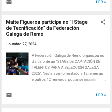
Esteirana Remo obsequiou a "Fino" cun
LER »
este xesto queremos render homenaxe á
agasallo en recoñecemento ó seu labor.
súa traxectoria, entrega e compromiso co
"Fino...
remo e coa nosa comunidade. O acto terá
Maite Figueroa participa no "I Stage
lugar o: 24 de maio 12:00 Instalacións da
de Tecnificación" da Federación
Asociación Deportiva Esteirana de Remo –
Galega de Remo
Esteiro Contaremos coa presenza do propio
Xosé Manuel Saborido Núñez "Fino", a quen
-
outubro 27, 2024
lle renderemos este merecido
recoñecemento rodeado de amizades,
A Federación Galega de Remo organizou no
familia e compañeiros/as do mundo do
día de onte un "STAGE DE CAPTACIÓN DE
remo. Ao remate do acto, ofrecerase un
TALENTOS PARA A SELECCIÓN GALEGA
catering para todos os asistentes, como
2025". Neste evento, limitado a 12 remeiras
momento de encontro e confraternidade
e outros 12 remeiros, podíanse inscribir
entre os distintos clubs, asociacións e
deportistas nados entre os anos 2007 e
persoas presentes. Agardamos contar coa
2010. A A.D. Esteirana Remo inscribiu no
vosa presenza para celebrar xuntas este día
LER »
evento a Maite Figueroa, unha das remeiras
tan especial para a nosa vila e para o rem...
das categorías de formación do club, que o
ano que ven pasa a ser xuvenil. Maite