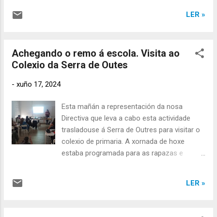
tardes.
LER »
Achegando o remo á escola. Visita ao
Colexio da Serra de Outes
-
xuño 17, 2024
Esta mañán a representación da nosa
Directiva que leva a cabo esta actividade
trasladouse á Serra de Outres para visitar o
colexio de primaria. A xornada de hoxe
estaba programada para as rapazas e
rapaces de 6º, curso no que hai dúas aulas.
Seguindo coa dinámica que se ven
LER »
desenvolvendo no resto de centros, primeiro
impartiron unha charla onde explican aos
nenos as características do deporte do