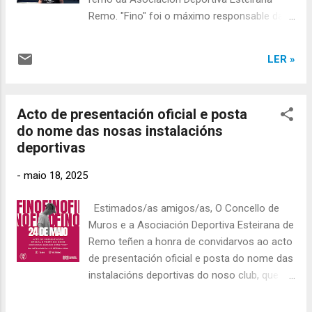
Remo. "Fino" foi o máximo responsable da
nosa entidade durante case tres décadas,
tempo no que se conseguiron grandes
LER »
resultados deportivos e tamén as
instalacións que hoxe levan o seu nome.
Nesta outro artigo hai máis detalle destes
Acto de presentación oficial e posta
fitos . O acto estivo presidido pola Alcaldesa
do nome das nosas instalacións
de Muros e acudiron tamén outros
deportivas
membros da Corporación Municipal,
representantes de Directiva do C.R. Muros, o
-
maio 18, 2025
Presidente da Asociación Liga Noroeste de
traiñeiras, a Directiva da Asociación
Estimados/as amigos/as, O Concello de
Deportiva Esteirana Remo, socios da nosa
Muros e a Asociación Deportiva Esteirana de
entidade, remeiros das categorías inferiores
Remo teñen a honra de convidarvos ao acto
do club e máis dun cento de veciños e
de presentación oficial e posta do nome das
representantes doutras asociacións de
instalacións deportivas do noso club, que
Esteiro. Foi un acto moi emotivo, no que
dende este día levarán con orgullo o nome
ademais a Directiva da Asociación Deportiva
de: Xosé Manuel Saborido Núñez "Fino" Con