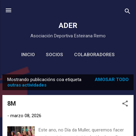
Saltar ao contido principal
ADER
Asociación Deportiva Esteirana Remo
INICIO
SOCIOS
COLABORADORES
MÁIS…
CLUB DE REMO URME
Mostrando publicacións coa etiqueta
AMOSAR TODO
P
outras actividades
u
b
8M
l
i
-
marzo 08, 2026
c
Este ano, no Día da Muller, queremos facer
a