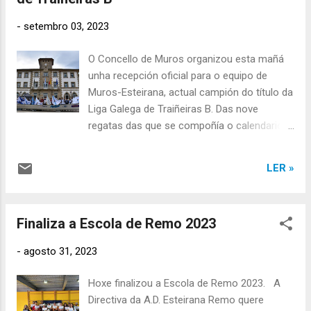
Boston. Esta proba foi organizada pola
ANPA dentro dos eventos relacionados co
-
setembro 03, 2023
25 de novembro, Día Internacional da
Eliminación da Violencia contra a Muller .
O Concello de Muros organizou esta mañá
unha recepción oficial para o equipo de
Muros-Esteirana, actual campión do título da
Liga Galega de Traiñeiras B. Das nove
regatas das que se compoñía o calendario
da LGT B neste 2023, Muros-Esteirana
obtivo a bandeira de gañador en oito delas,
LER »
conseguindo así o ascenso directo á
primeira categoría do remo galego na
categoría de traiñeiras. A recepción,
Finaliza a Escola de Remo 2023
presidida pola alcaldesa María Lago, contou
tamén coa presenza do responsable de
-
agosto 31, 2023
deportes Damián Torea. Por parte de
Muros-Esteirana, acompañaron aos
Hoxe finalizou a Escola de Remo 2023. A
membros do equipo campión parte dos
Directiva da A.D. Esteirana Remo quere
equipos directivos do C.R. Muros e da A.D.