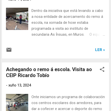
Norte de bateis, ademais de conseguir o
terceiro posto no Campionato Galego e o
Dentro da iniciativa que está levando a cabo
cuarto no de España.
a nosa entidade de acercamento do remo á
escola, na xornada de hoxe estaba
programada a visita ao instituto de
secundaria As Ínsuas, en Muros. O equipo
directivo que organiza este evento, xunto
con colaboradores do equipo veterano da
LER »
traiñeira, acercaron ata alí diverso material
do club para facer máis amena a actividade.
A actividade divideuse en dous grupos, un
Achegando o remo á escola. Visita ao
para os alumnos de 1º e 2º de ESO e o
CEIP Ricardo Tobío
outro para os de 3º e 4º. Impartiuse unha
pequena charla onde se lle explicaba aos
-
xuño 13, 2024
rapaces as características do deporte do
remo en xeral, e tamén de xeito máis
Onte iniciamos un programa de colaboración
específico as modalidades de remo que
cos centros escolares dos arredores, para
practicamos na A.D. Esteirana Remo. Logo
dar a coñecer e acercar o deporte do remo