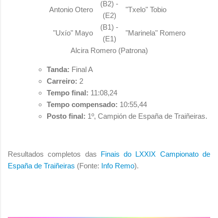
(B2) -
Antonio Otero
"Txelo" Tobio
(E2)
(B1) -
"Uxío" Mayo
"Marinela" Romero
(E1)
Alcira Romero (Patrona)
Tanda:
Final A
Carreiro
:
2
Tempo final:
11:08,24
Tempo compensado:
10:55,44
Posto final:
1º, Campión de España de Traiñeiras.
Resultados completos das
Finais
do
LXXIX Campionato de
España de Traiñeiras
(Fonte:
Info Remo
)
.