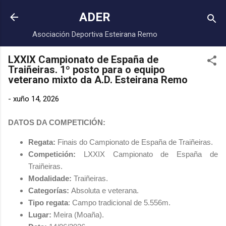
Saltar ao contido principal
ADER
Asociación Deportiva Esteirana Remo
LXXIX Campionato de España de
Traiñeiras. 1º posto para o equipo
veterano mixto da A.D. Esteirana Remo
-
xuño 14, 2026
DATOS DA COMPETICIÓN:
Regata:
Finais do Campionato de España de Traiñeiras.
Competición:
LXXIX Campionato de España de
Traiñeiras
.
Modalidade:
Traiñeiras.
Categorías:
Absoluta e veterana.
Tipo regata
:
Campo tradicional de 5.556m
.
Lugar:
Meira (Moaña).