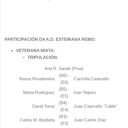
PARTICIPACIÓN DA A.D. ESTEIRANA REMO:
VETERANA MIXTA:
TRIPULACIÓN:
Ana R. Sande (Proa)
(B6) -
Teresa Rivadeneira
Carmiña Caamaño
(E6)
(B5) -
Marta Rodríguez
Iván Teijeiro
(E5)
(B4) -
David Torea
Juan Caamaño "Calde"
(E4)
(B3) -
Carlos M. Boubeta
Juan Carlos Díaz
(E3)